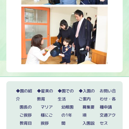
◆園の紹
◆星美の
◆園での
◆入園の
お問い合
介
教育
生活
ご案内
わせ・各
園長の
マリア
幼稚園
募集要
種申請
ご挨拶
様にご
の1年
項
交通アク
教育目
挨拶
間
入園説
セス