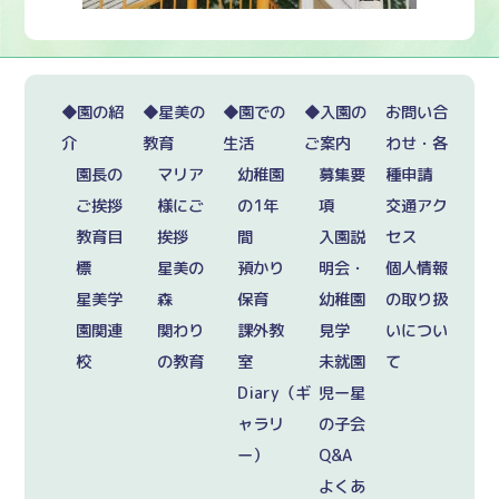
◆園の紹
◆星美の
◆園での
◆入園の
お問い合
介
教育
生活
ご案内
わせ・各
園長の
マリア
幼稚園
募集要
種申請
ご挨拶
様にご
の1年
項
交通アク
教育目
挨拶
間
入園説
セス
標
星美の
預かり
明会・
個人情報
星美学
森
保育
幼稚園
の取り扱
園関連
関わり
課外教
見学
いについ
校
の教育
室
未就園
て
Diary（ギ
児ー星
ャラリ
の子会
ー）
Q&A
よくあ