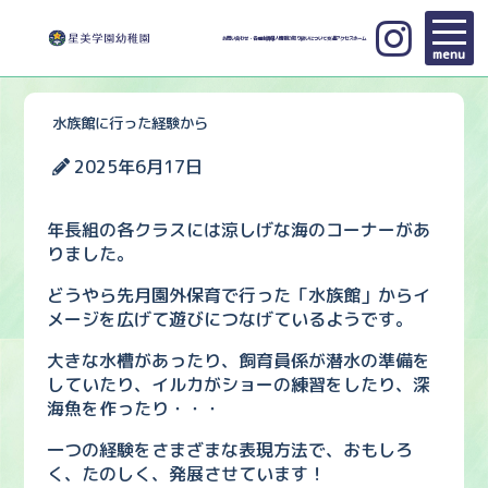
お問い合わせ・各種申請
個人情報の取り扱いについて
交通アクセス
ホーム
menu
水族館に行った経験から
2025年6月17日
年長組の各クラスには涼しげな海のコーナーがあ
りました。
どうやら先月園外保育で行った「水族館」からイ
メージを広げて遊びにつなげているようです。
大きな水槽があったり、飼育員係が潜水の準備を
していたり、イルカがショーの練習をしたり、深
海魚を作ったり・・・
一つの経験をさまざまな表現方法で、おもしろ
く、たのしく、発展させています！