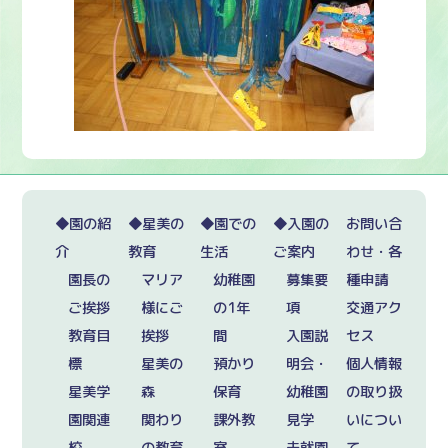
◆園の紹
◆星美の
◆園での
◆入園の
お問い合
介
教育
生活
ご案内
わせ・各
園長の
マリア
幼稚園
募集要
種申請
ご挨拶
様にご
の1年
項
交通アク
教育目
挨拶
間
入園説
セス
標
星美の
預かり
明会・
個人情報
星美学
森
保育
幼稚園
の取り扱
園関連
関わり
課外教
見学
いについ