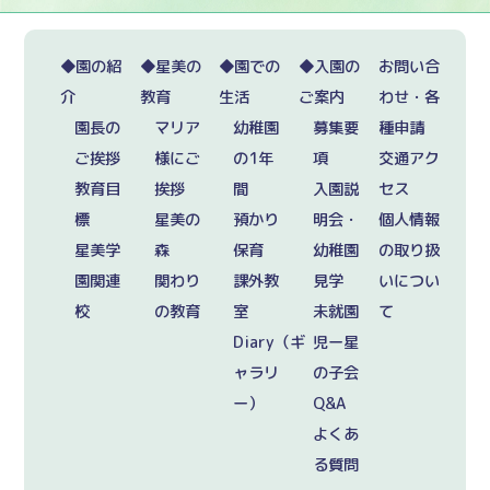
◆園の紹
◆星美の
◆園での
◆入園の
お問い合
介
教育
生活
ご案内
わせ・各
園長の
マリア
幼稚園
募集要
種申請
ご挨拶
様にご
の1年
項
交通アク
教育目
挨拶
間
入園説
セス
標
星美の
預かり
明会・
個人情報
星美学
森
保育
幼稚園
の取り扱
園関連
関わり
課外教
見学
いについ
校
の教育
室
未就園
て
Diary（ギ
児ー星
ャラリ
の子会
ー）
Q&A
よくあ
る質問