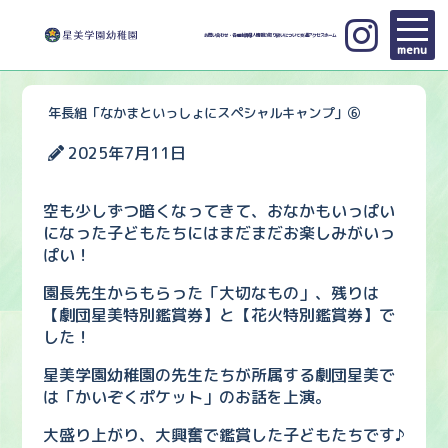
お問い合わせ・各種申請
個人情報の取り扱いについて
交通アクセス
ホーム
menu
年長組「なかまといっしょにスペシャルキャンプ」⑥
2025年7月11日
空も少しずつ暗くなってきて、おなかもいっぱい
になった子どもたちにはまだまだお楽しみがいっ
ぱい！
園長先生からもらった「大切なもの」、残りは
【劇団星美特別鑑賞券】と【花火特別鑑賞券】で
した！
星美学園幼稚園の先生たちが所属する劇団星美で
は「かいぞくポケット」のお話を上演。
大盛り上がり、大興奮で鑑賞した子どもたちです♪