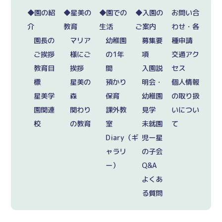
◆園の紹
◆星美の
◆園での
◆入園の
お問い合
介
教育
生活
ご案内
わせ・各
園長の
マリア
幼稚園
募集要
種申請
ご挨拶
様にご
の1年
項
交通アク
教育目
挨拶
間
入園説
セス
標
星美の
預かり
明会・
個人情報
星美学
森
保育
幼稚園
の取り扱
園関連
関わり
課外教
見学
いについ
校
の教育
室
未就園
て
Diary（ギ
児ー星
ャラリ
の子会
ー）
Q&A
よくあ
る質問