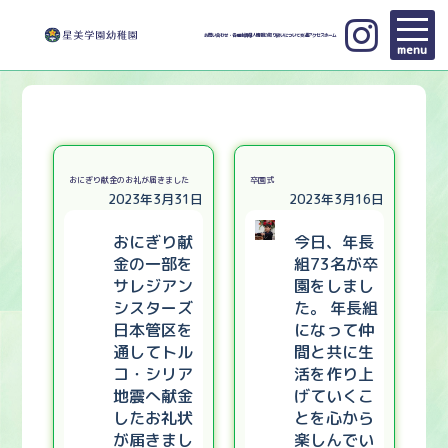
お問い合わせ・各種申請
個人情報の取り扱いについて
交通アクセス
ホーム
menu
おにぎり献金のお礼が届きました
卒園式
2023年3月31日
2023年3月16日
おにぎり献
今日、年長
金の一部を
組73名が卒
サレジアン
園をしまし
シスターズ
た。 年長組
日本管区を
になって仲
通してトル
間と共に生
コ・シリア
活を作り上
地震へ献金
げていくこ
したお礼状
とを心から
が届きまし
楽しんでい