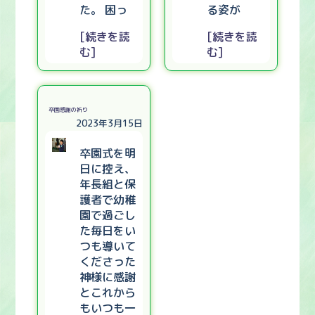
た。 困っ
る姿が
[続きを読
[続きを読
む]
む]
卒園感謝の祈り
2023年3月15日
卒園式を明
日に控え、
年長組と保
護者で幼稚
園で過ごし
た毎日をい
つも導いて
くださった
神様に感謝
とこれから
もいつも一