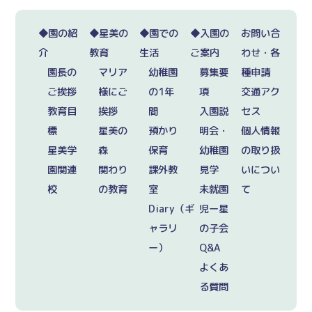
◆園の紹
◆星美の
◆園での
◆入園の
お問い合
介
教育
生活
ご案内
わせ・各
園長の
マリア
幼稚園
募集要
種申請
ご挨拶
様にご
の1年
項
交通アク
教育目
挨拶
間
入園説
セス
標
星美の
預かり
明会・
個人情報
星美学
森
保育
幼稚園
の取り扱
園関連
関わり
課外教
見学
いについ
校
の教育
室
未就園
て
Diary（ギ
児ー星
ャラリ
の子会
ー）
Q&A
よくあ
る質問