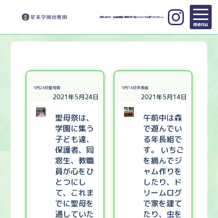
お問い合わせ・各種申請
個人情報の取り扱いについて
交通アクセス
ホーム
menu
5月24日聖母祭
5月14日年長組
2021年5月24日
2021年5月14日
聖母祭は、
午前中は森
学園に集う
で遊んでい
子ども達、
る年長組で
保護者、同
す。 いちご
窓生、教職
を摘んでジ
員が心をひ
ャム作りを
とつにし
したり、ド
て、これま
リームログ
でに聖母を
で家を建て
通していた
たり、虫を